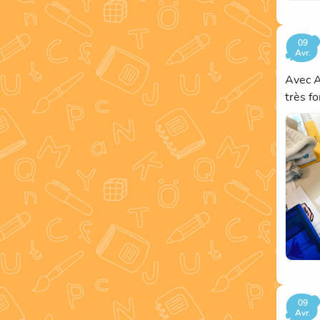
09
Avr.
Avec A
très fo
09
Avr.