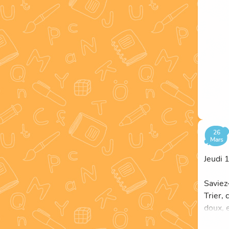
La tra
Que l'
magique
26
Mars
Jeudi 
Saviez
Trier,
doux, e