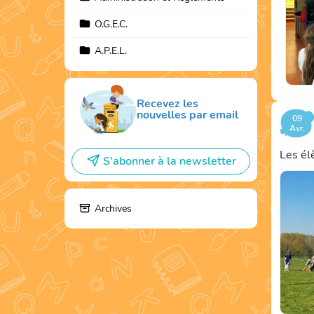
O.G.E.C.
A.P.E.L.
Recevez les
nouvelles par email
09
Avr.
Les él
S'abonner à la newsletter
Archives