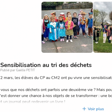
dition ? On prépare souvent des beignets ou des crêpes et on o
on soit un pirate, une fée ou un dinosaure, la Mi-Carême est l
 et chasser l'hiver avec nos éclats de rire.
Sensibilisation au tri des déchets
Publié par Gaëlle PETIT
12 mars, les élèves du CP au CM2 ont pu vivre une sensibilisat
-vous que nos déchets ont parfois une deuxième vie ? Mais pour
 c'est donner une chance à nos objets de se transformer : une bo
t un journal peut redevenir un livre !
Voir plus