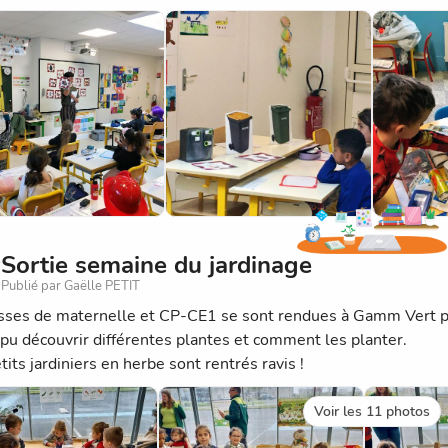
ns réflexes :
belle jaune : Pour le plastique, le métal et tous les emballages
elle bleue/verte : Pour les papiers et le verre (attention, pas d
belle ordinaire : Pour ce qui ne se recycle pas encore.
 geste compte. En mettant le bon déchet dans la bonne boîte, 
Sortie semaine du jardinage
Publié par Gaëlle PETIT
asses de maternelle et CP-CE1 se sont rendues à Gamm Vert pou
t pu découvrir différentes plantes et comment les planter.
its jardiniers en herbe sont rentrés ravis !
Voir les 11 photos