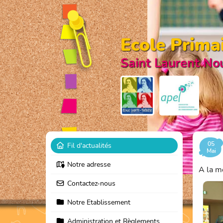
Ecole Prima
Saint Laurent No
05
Fil d'actualités
Mai
Notre adresse
A la m
Contactez-nous
Notre Etablissement
Administration et Règlements