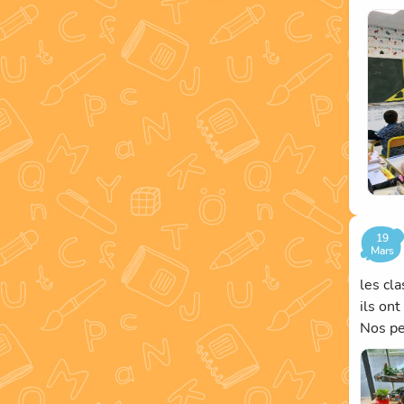
Les bo
La pou
La poub
La pou
Chaque
avenir.
19
Mars
les cl
ils on
Nos pet