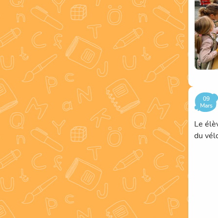
09
Mars
Le élè
du vél