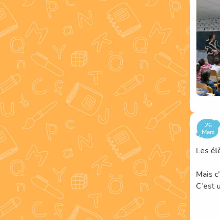
26
Mars
Les él
Mais c
C'est 
Le but 