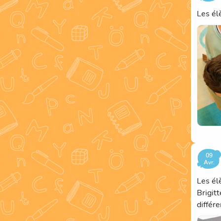
Les él
09
Avr.
Les él
Brigit
différe